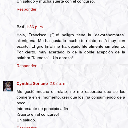
Un saludo y mucha suerte con el concurso.
Responder
Beri
1:36 p. m.
Hola, Francisco. ¡Qué peligro tiene la "devorahombres"
alienígena! Me ha gustado mucho tu relato, está muy bien
escrito. El giro final me ha dejado literalmente sin aliento.
Por cierto, muy acertado lo de la doble acepción de la
palabra "Kumeza". ¡Un abrazo!
Responder
Cynthia Soriano
2:02 a. m.
Me gustó mucho el relato, no me esperaba que se los
comiera en el momento, creí que los iría consumiendo de a
poco.
Interesante de principio a fin.
¡Suerte en el concurso!
Un saludo.
Responder