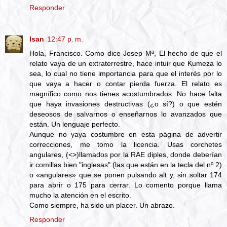
Responder
Isan
12:47 p. m.
Hola, Francisco. Como dice Josep Mª, El hecho de que el
relato vaya de un extraterrestre, hace intuir que Kumeza lo
sea, lo cual no tiene importancia para que el interés por lo
que vaya a hacer o contar pierda fuerza. El relato es
magnífico como nos tienes acostumbrados. No hace falta
que haya invasiones destructivas (¿o sí?) o que estén
deseosos de salvarnos o enseñarnos lo avanzados que
están. Un lenguaje perfecto.
Aunque no yaya costumbre en esta página de advertir
correcciones, me tomo la licencia. Usas corchetes
angulares, (<>)llamados por la RAE diples, donde deberían
ir comillas bien "inglesas" (las que están en la tecla del nº 2)
o «angulares» que se ponen pulsando alt y, sin soltar 174
para abrir o 175 para cerrar. Lo comento porque llama
mucho la atención en el escrito.
Como siempre, ha sido un placer. Un abrazo.
Responder