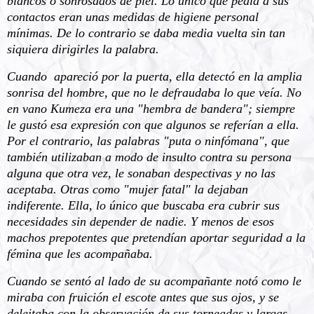
blancos o sonrosados de piel. Lo único que pedía a sus
contactos eran unas medidas de higiene personal
mínimas. De lo contrario se daba media vuelta sin tan
siquiera dirigirles la palabra.
Cuando apareció por la puerta, ella detectó en la amplia
sonrisa del hombre, que no le defraudaba lo que veía. No
en vano Kumeza era una "hembra de bandera"; siempre
le gustó esa expresión con que algunos se referían a ella.
Por el contrario, las palabras "puta o ninfómana", que
también utilizaban a modo de insulto contra su persona
alguna que otra vez, le sonaban despectivas y no las
aceptaba. Otras como "mujer fatal" la dejaban
indiferente. Ella, lo único que buscaba era cubrir sus
necesidades sin depender de nadie. Y menos de esos
machos prepotentes que pretendían aportar seguridad a la
fémina que les acompañaba.
Cuando se sentó al lado de su acompañante notó como le
miraba con fruición el escote antes que sus ojos, y se
deleitaba con la observación de sus torneadas y largas