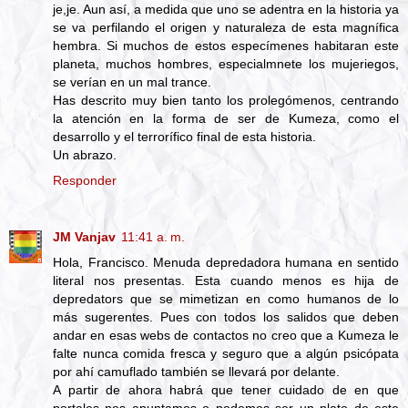
je,je. Aun así, a medida que uno se adentra en la historia ya
se va perfilando el origen y naturaleza de esta magnífica
hembra. Si muchos de estos especímenes habitaran este
planeta, muchos hombres, especialmnete los mujeriegos,
se verían en un mal trance.
Has descrito muy bien tanto los prolegómenos, centrando
la atención en la forma de ser de Kumeza, como el
desarrollo y el terrorífico final de esta historia.
Un abrazo.
Responder
JM Vanjav
11:41 a. m.
Hola, Francisco. Menuda depredadora humana en sentido
literal nos presentas. Esta cuando menos es hija de
depredators que se mimetizan en como humanos de lo
más sugerentes. Pues con todos los salidos que deben
andar en esas webs de contactos no creo que a Kumeza le
falte nunca comida fresca y seguro que a algún psicópata
por ahí camuflado también se llevará por delante.
A partir de ahora habrá que tener cuidado de en que
portales nos apuntamos o podemos ser un plato de este